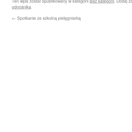
Ten wpis został opublikowany w kategorii
Bez kategorii
. Dodaj 
odnośnika
.
←
Spotkanie ze szkolną pielęgniarką