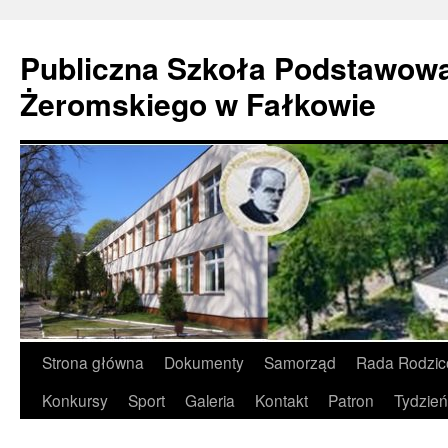
Publiczna Szkoła Podstawowa
Żeromskiego w Fałkowie
Strona główna
Dokumenty
Samorząd
Rada Rodzi
Konkursy
Sport
Galeria
Kontakt
Patron
Tydzień